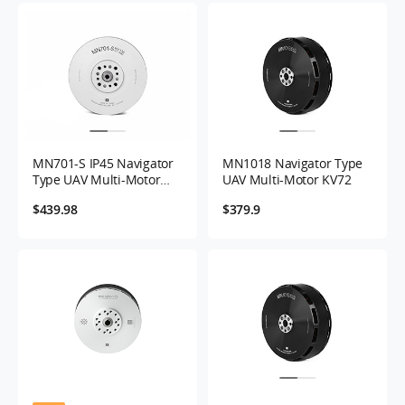
MN701-S IP45 Navigator
MN1018 Navigator Type
Type UAV Multi-Motor
UAV Multi-Motor KV72
KV135 -2PCS/SET
$439.98
$379.9