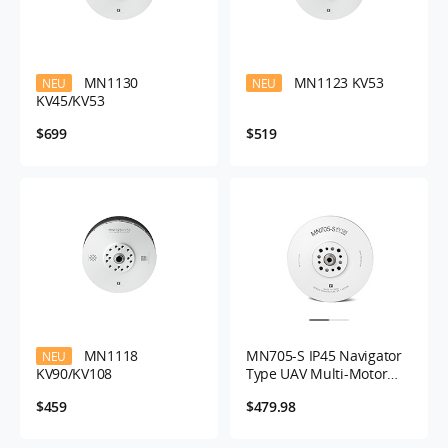
MN1130
MN1123 KV53
NEU
NEU
KV45/KV53
$699
$519
MN1118
MN705-S IP45 Navigator
NEU
KV90/KV108
Type UAV Multi-Motor
KV125 -2PCS/SET
$459
$479.98