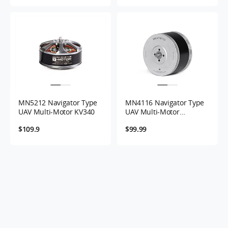
MN5212 Navigator Type
MN4116 Navigator Type
UAV Multi-Motor KV340
UAV Multi-Motor
KV340/KV450
$109.9
$99.99