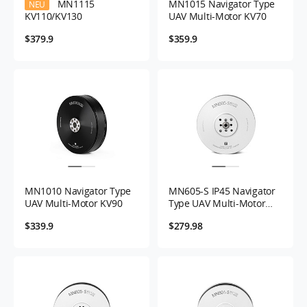
MN1115
MN1015 Navigator Type
NEU
KV110/KV130
UAV Multi-Motor KV70
$379.9
$359.9
MN1010 Navigator Type
MN605-S IP45 Navigator
UAV Multi-Motor KV90
Type UAV Multi-Motor
KV170 -2PCS/SET
$339.9
$279.98