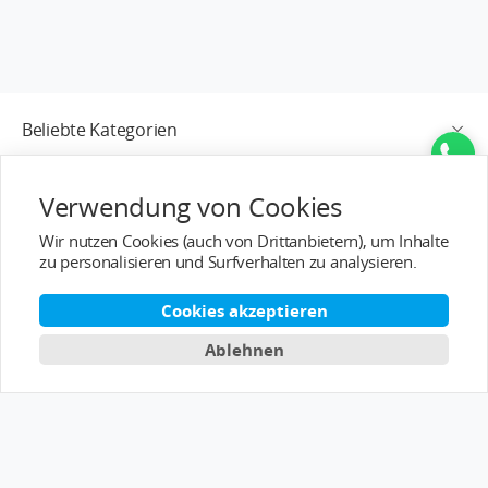
Beliebte Kategorien
Service/Unterstützung
Verwendung von Cookies
Kundendienst
Wir nutzen Cookies (auch von Drittanbietern), um Inhalte
zu personalisieren und Surfverhalten zu analysieren.
Über T-MOTOR
Cookies akzeptieren
Kontaktinformation
Ablehnen
Abonnieren
Deutsch