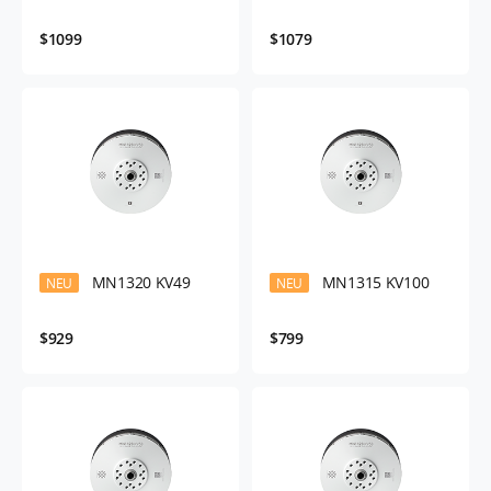
$1099
$1079
MN1320 KV49
MN1315 KV100
NEU
NEU
$929
$799