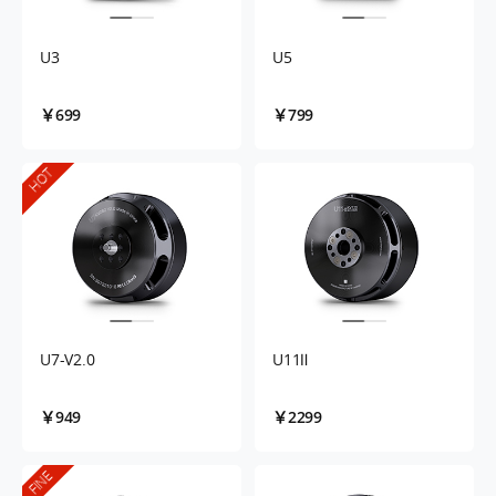
U3
U5
￥699
￥799
HOT
U7-V2.0
U11Ⅱ
￥949
￥2299
FINE