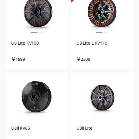
U8 Lite KV100
U8 Lite L KV110
￥1899
￥2309
U8Ⅱ KV85
U8Ⅱ Lite