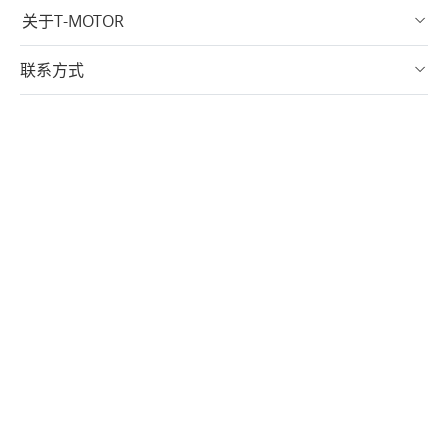
关于T-MOTOR
联系方式
订阅
中文简体
Copyright © 2003-2026 T-MOTOR 版权所有
隐私政策
赣公网安备 36010902000565号
赣ICP备2024026280号-3