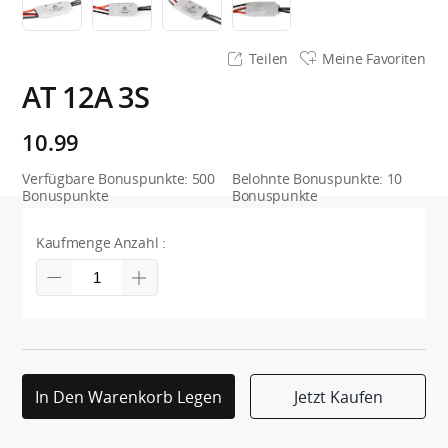
Teilen
Meine Favoriten
AT 12A 3S
10.99
Verfügbare Bonuspunkte:
500
Belohnte Bonuspunkte:
10
Bonuspunkte
Bonuspunkte
Kaufmenge Anzahl :
In Den Warenkorb Legen
Jetzt Kaufen