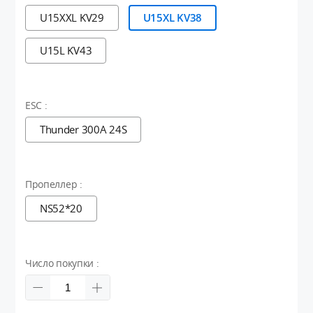
U15XXL KV29
U15XL KV38
U15L KV43
ESC :
Thunder 300A 24S
Пропеллер :
NS52*20
Число покупки :