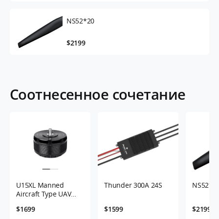
NS52*20
$2199
Соотнесенное сочетание
U15XL Manned
Thunder 300A 24S
NS52*2
Aircraft Type UAV
Motor 12-24S 38KV
$1699
$1599
$2199