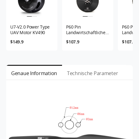
U7-V2.0 Power Type
P60 Pin
P60 Pin
UAV Motor KV490
Landwirtschaftlicher
Landwirt
UAV-Motor KV170
UAV-Mot
$149.9
$107.9
$107.9
Genaue Information
Technische Parameter