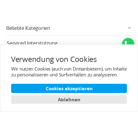
Beliebte Kategorien
Service/Unterstützung
Verwendung von Cookies
Kundendienst
Wir nutzen Cookies (auch von Drittanbietern), um Inhalte
Über T-MOTOR
zu personalisieren und Surfverhalten zu analysieren.
Kontaktinformation
Cookies akzeptieren
Ablehnen
Abonnieren
Deutsch