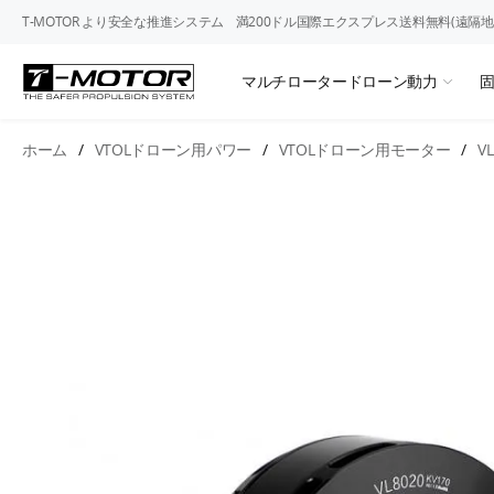
T-MOTOR より安全な推進システム
満200ドル国際エクスプレス送料無料(遠隔地
マルチロータードローン動力
ホーム
/
VTOLドローン用パワー
/
VTOLドローン用モーター
/
V