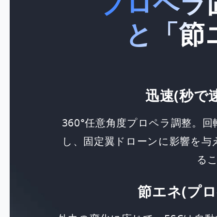
プロペラ
と「節
迅速(秒で
360°任意角度プロペラ調整。
し、固定翼ドローンに影響を与
る
節エネ(プ