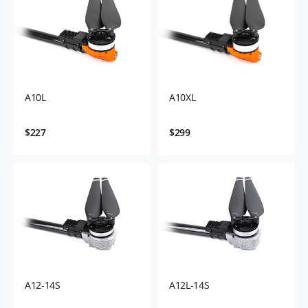
A10L
A10XL
$227
$299
A12-14S
A12L-14S