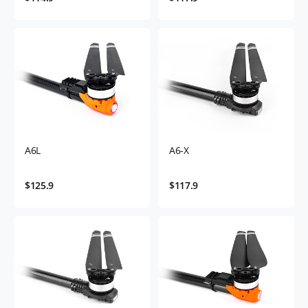
A6L
A6-X
$125.9
$117.9