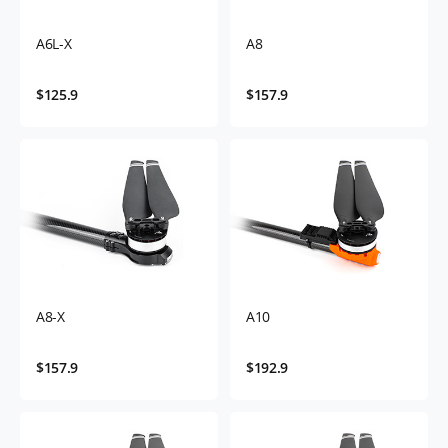
A6L-X
A8
$125.9
$157.9
A8-X
A10
$157.9
$192.9