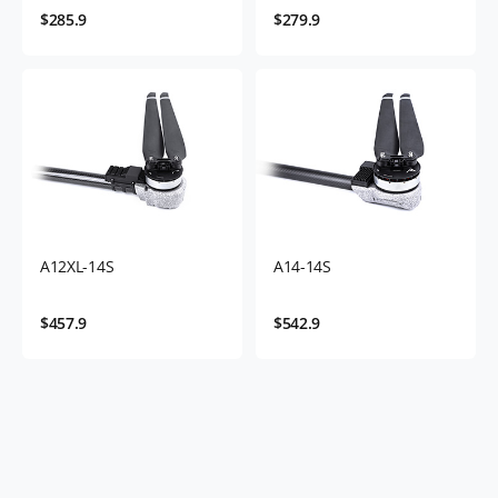
$285.9
$279.9
A12XL-14S
A14-14S
$457.9
$542.9