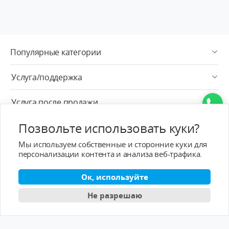
Популярные категории
Услуга/поддержка
Услуга после продажи
Позвольте использовать куки?
О - T-MOTOR
Мы используем собственные и сторонние куки для
Контактная информация
персонализации контента и анализа веб-трафика.
Подписка
Ок, используйте
Не разрешаю
Pусский