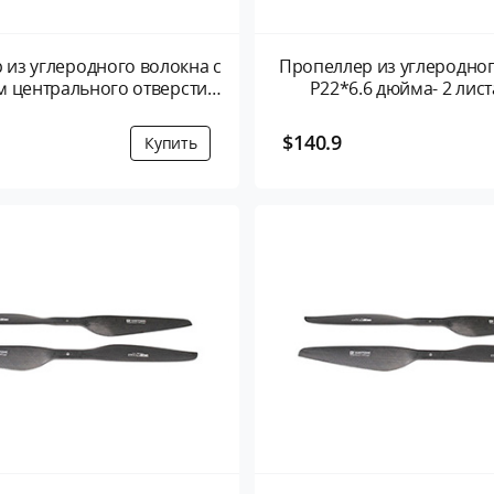
 из углеродного волокна с
Пропеллер из углеродно
 центрального отверстия
P22*6.6 дюйма- 2 лис
10...
$140.9