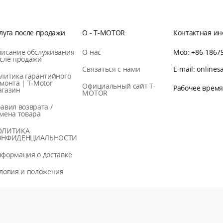
луга после продажи
О - T-MOTOR
Контактная и
исание обслуживания
О нас
Mob: +86-1867
сле продажи
Связаться с нами
E-mail: online
литика гарантийного
монта | T-Motor
Официальный сайт T-
Рабочее время 
газин
MOTOR
авил возврата /
мена товара
ОЛИТИКА
ОНФИДЕНЦИАЛЬНОСТИ
формация о доставке
ловия и положения