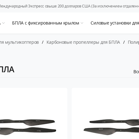
Международный Экспресс свыше 200 долларов США (За исключением отдаленн
А
БПЛА с фиксированным крылом
Силовые установки дл
ля мультикоптеров
/
Карбоновые пропеллеры для БПЛА
/
Поли
БПЛА
Вс