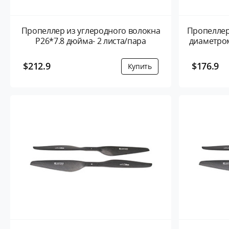
Пропеллер из углеродного волокна
Пропеллер
P26*7.8 дюйма- 2 листа/пара
диаметром
$212.9
$176.9