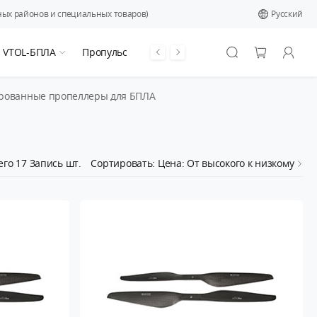
ых районов и специальных товаров)
Pусский
я VTOL-БПЛА
Пропульсивная система
рованные пропеллеры для БПЛА
его
17
Запись шт.
Сортировать: Цена: От высокого к низкому