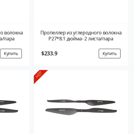
го волокна
Пропеллер из углеродного волокна
иста/пара
P27*8.1 дюйма- 2 листа/пара
$233.9
HOT