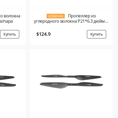
го волокна
Пропеллер из
НОВИНКА
та/пара
углеродного волокна P21*6.3 дюйма-
2 листа/пара
$124.9