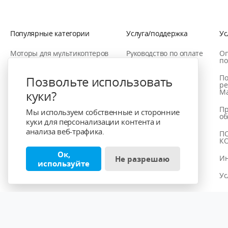
Популярные категории
Услуга/поддержка
Ус
Моторы для мультикоптеров
Руководство по оплате
Оп
по
Двигатели для БПЛА с
Помощь заказа
фиксированным крылом
По
Позвольте использовать
ре
Ма
куки?
Двигатели для VTOL-БПЛА
Пр
Мы используем собственные и сторонние
об
куки для персонализации контента и
анализа веб-трафика.
П
К
Ок,
Ин
Не разрешаю
используйте
Ус