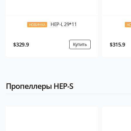
HEP-L 29*11
НОВИНКА
Н
$329.9
$315.9
Пропеллеры HEP-S