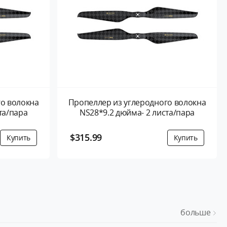
го волокна
Пропеллер из углеродного волокна
та/пара
NS28*9.2 дюйма- 2 листа/пара
$315.99
больше