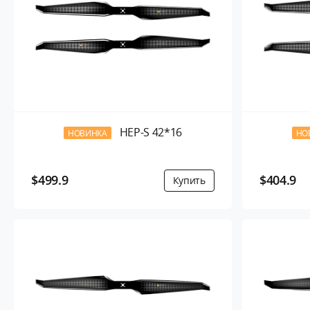
HEP-S 42*16
НОВИНКА
НО
$499.9
$404.9