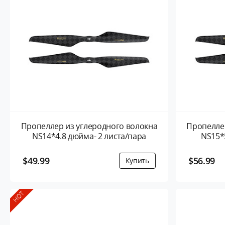
Пропеллер из углеродного волокна
Пропеллер
NS14*4.8 дюйма- 2 листа/пара
NS15*
$49.99
$56.99
HOT