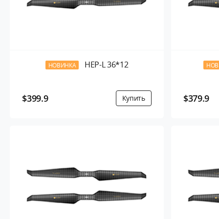
HEP-L 36*12
НОВИНКА
НОВ
$399.9
$379.9