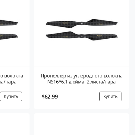
го волокна
Пропеллер из углеродного волокна
та/пара
NS16*6.1 дюйма- 2 листа/пара
$62.99