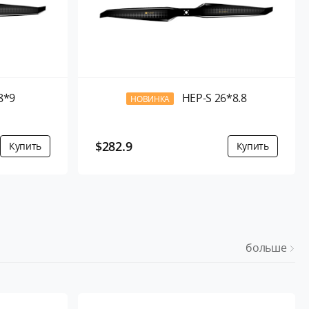
8*9
HEP-S 26*8.8
НОВИНКА
$282.9
больше