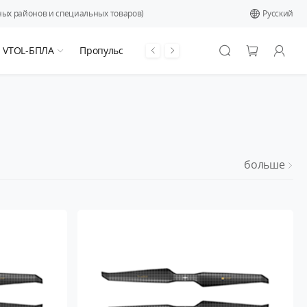
ых районов и специальных товаров)
Pусский
я VTOL-БПЛА
Пропульсивная система
больше