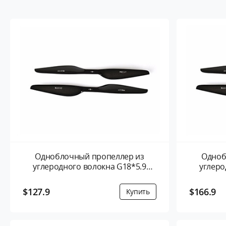
Одноблочный пропеллер из
Одноб
углеродного волокна G18*5.9
углеро
дюйма- 2 листа/пара
дю
$127.9
$166.9