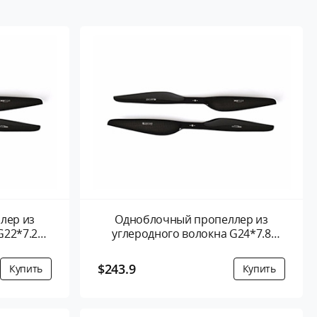
лер из
Одноблочный пропеллер из
G22*7.2
углеродного волокна G24*7.8
ара
дюйма- 2 листа/пара
$243.9