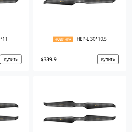
2*11
HEP-L 30*10.5
НОВИНКА
$339.9