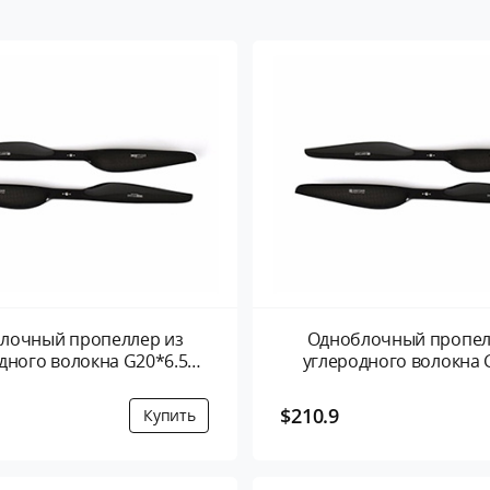
лочный пропеллер из
Одноблочный пропел
дного волокна G20*6.5
углеродного волокна 
йма- 2 листа/пара
дюйма- 2 листа/п
$210.9