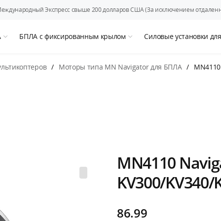
Международный Экспресс свыше 200 долларов США (За исключением отдаленн
А
БПЛА с фиксированным крылом
Силовые установки дл
ультикоптеров
/
Моторы типа MN Navigator для БПЛА
/
MN4110 
MN4110 Naviga
KV300/KV340/
86.99