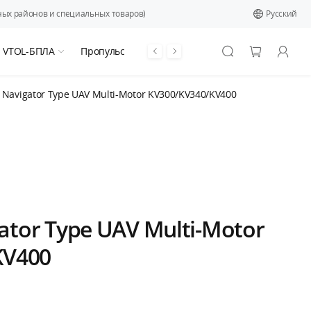
ых районов и специальных товаров)
Pусский
я VTOL-БПЛА
Пропульсивная система
Navigator Type UAV Multi-Motor KV300/KV340/KV400
tor Type UAV Multi-Motor
KV400