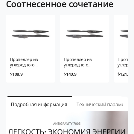
Соотнесенное сочетание
Пропеллер из
Пропеллер из
Пропелл
углеродного
углеродного
углерод
волокна P20*6
волокна P22*6.6
волокна
$108.9
$140.9
$124.9
дюйма- 2 листа/
дюйма- 2 листа/
дюйма- 
пара
пара
пара
Подробная информация
Технический параметр