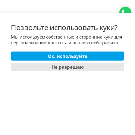
Популярные категории
Позвольте использовать куки?
Услуга/поддержка
Мы используем собственные и сторонние куки для
персонализации контента и анализа веб-трафика.
Услуга после продажи
Ок, используйте
О - T-MOTOR
Не разрешаю
Контактная информация
Подписка
Pусский