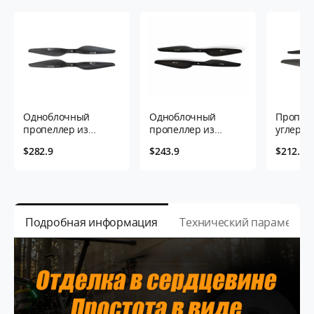
Одноблочный
Одноблочный
Пропелл
пропеллер из
пропеллер из
углерод
углеродного
углеродного
волокна
$282.9
$243.9
$212.9
волокна G26*8.5
волокна G24*7.8
дюйма- 
дюйма- 2 листа/
дюйма- 2 листа/
пара
пара
пара
Подробная информация
Технический параметр