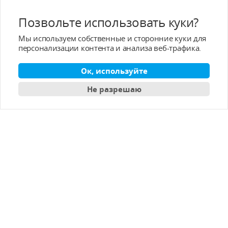
Популярные категории
Позвольте использовать куки?
Мы используем собственные и сторонние куки для
Услуга/поддержка
персонализации контента и анализа веб-трафика.
Услуга после продажи
Ок, используйте
Не разрешаю
О - T-MOTOR
Контактная информация
Подписка
Pусский