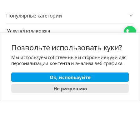
Популярные категории
Услуга/поддержка
Позвольте использовать куки?
Услуга после продажи
Мы используем собственные и сторонние куки для
О - T-MOTOR
персонализации контента и анализа веб-трафика.
Контактная информация
Ок, используйте
Не разрешаю
Подписка
Pусский