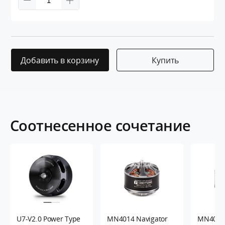
Добавить в корзину
Купить
Соотнесенное сочетание
U7-V2.0 Power Type
MN4014 Navigator
MN4014 