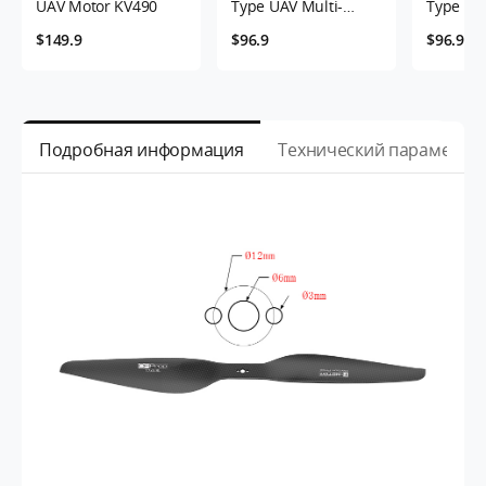
UAV Motor KV490
Type UAV Multi-
Type UA
Motor KV330
Motor K
$149.9
$96.9
$96.9
Подробная информация
Технический параметр