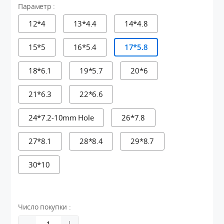
Параметр :
12*4
13*4.4
14*4.8
15*5
16*5.4
17*5.8
18*6.1
19*5.7
20*6
21*6.3
22*6.6
24*7.2-10mm Hole
26*7.8
27*8.1
28*8.4
29*8.7
30*10
Число покупки :