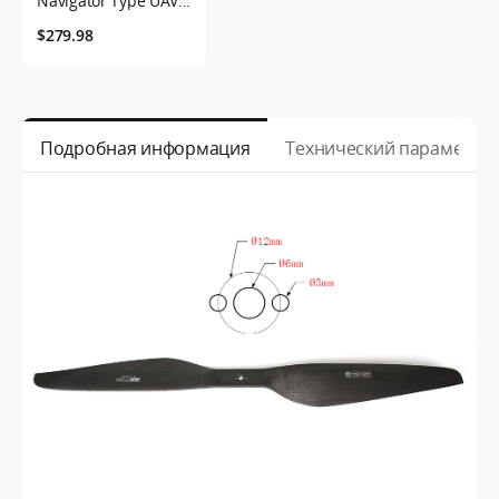
Navigator Type UAV
Multi-Motor KV170
$279.98
-2PCS/SET
Подробная информация
Технический параметр