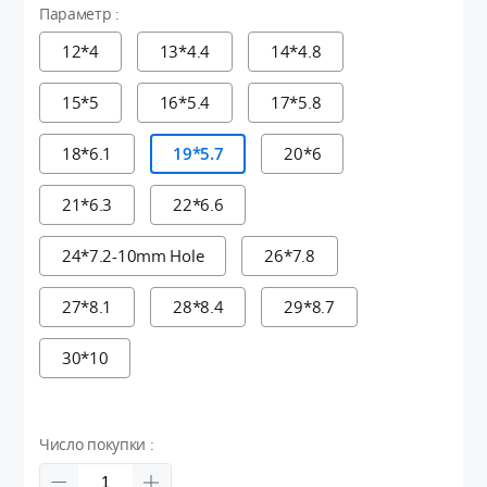
Параметр :
12*4
13*4.4
14*4.8
15*5
16*5.4
17*5.8
18*6.1
19*5.7
20*6
21*6.3
22*6.6
24*7.2-10mm Hole
26*7.8
27*8.1
28*8.4
29*8.7
30*10
Число покупки :