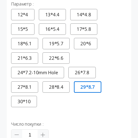
Параметр :
12*4
13*4.4
14*4.8
15*5
16*5.4
17*5.8
18*6.1
19*5.7
20*6
21*6.3
22*6.6
24*7.2-10mm Hole
26*7.8
27*8.1
28*8.4
29*8.7
30*10
Число покупки :