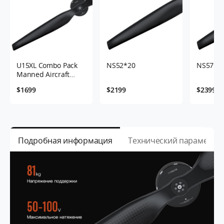
U15XL Combo Pack
NS52*20
NS57*2
Manned Aircraft
Type UAV Motor
$1699
$2199
$2399
38KV Thunder 300A
24S
Подробная информация
Технический параметр