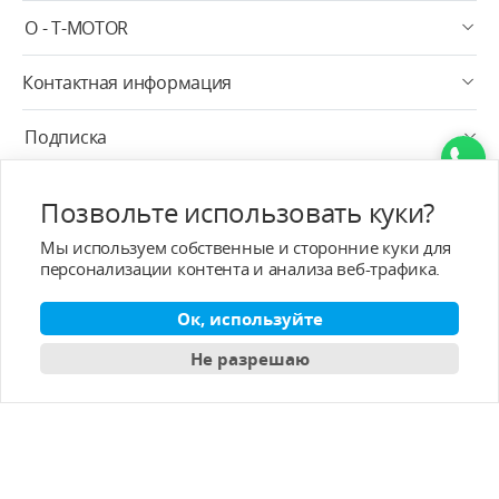
О - T-MOTOR
Контактная информация
Подписка
Pусский
Позвольте использовать куки?
Мы используем собственные и сторонние куки для
персонализации контента и анализа веб-трафика.
Ок, используйте
Copyright © 2003-2026 T-MOTOR, All rights reserved.
Не разрешаю
T-motor Политика конфиденциальности