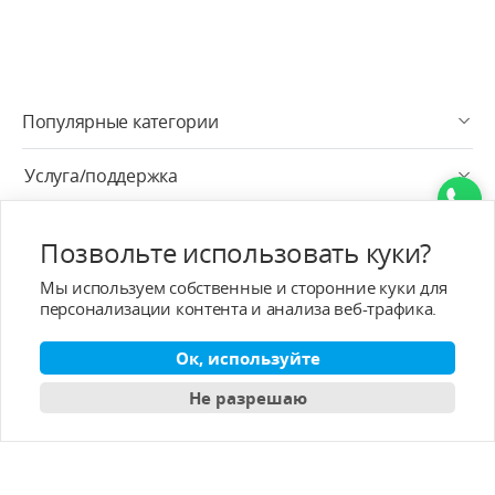
Популярные категории
Услуга/поддержка
Услуга после продажи
Позвольте использовать куки?
О - T-MOTOR
Мы используем собственные и сторонние куки для
персонализации контента и анализа веб-трафика.
Контактная информация
Ок, используйте
Подписка
Не разрешаю
Pусский