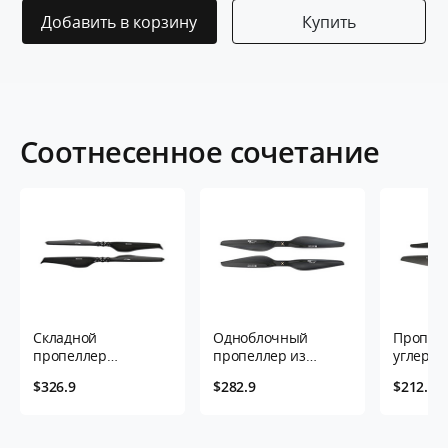
Добавить в корзину
Купить
Соотнесенное сочетание
Складной
Одноблочный
Пропелл
пропеллер
пропеллер из
углерод
FA26.2*8.5 дюйма - 2
углеродного
волокна
$326.9
$282.9
$212.9
листа/пара
волокна G26*8.5
дюйма- 
дюйма- 2 листа/
пара
пара