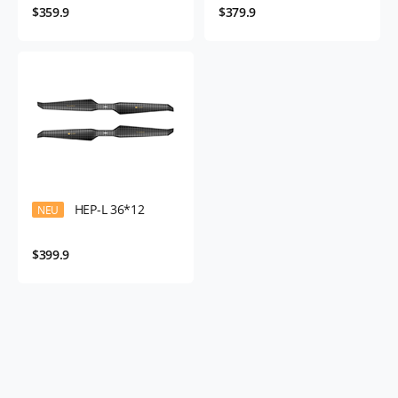
$359.9
$379.9
HEP-L 36*12
NEU
$399.9