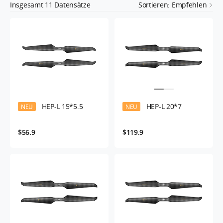
Insgesamt
11
Datensätze
Sortieren: Empfehlen
HEP-L 15*5.5
HEP-L 20*7
NEU
NEU
$56.9
$119.9