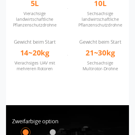
5L
10L
Vierachsige
Sechsachsige
landwirtschaftliche
landwirtschaftliche
Pflanzenschutzdrohne
Pflanzenschutzdrohne
Gewicht beim Start
Gewicht beim Start
14~20kg
21~30kg
Vierachsiges UAV mit
Sechsachsige
mehreren Rotoren
Multirotor-Drohne
Zweifarbige option