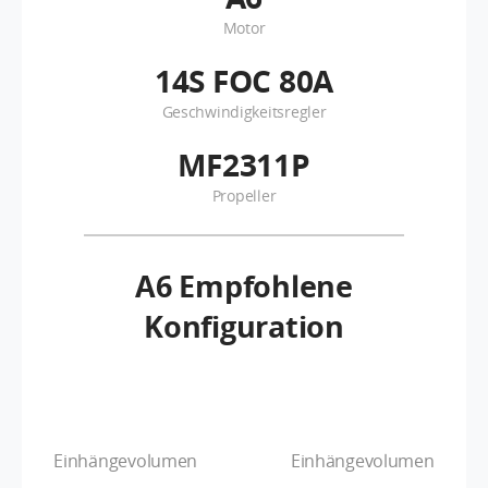
Motor
14S FOC 80A
Geschwindigkeitsregler
MF2311P
Propeller
A6
Empfohlene
Konfiguration
Einhängevolumen
Einhängevolumen