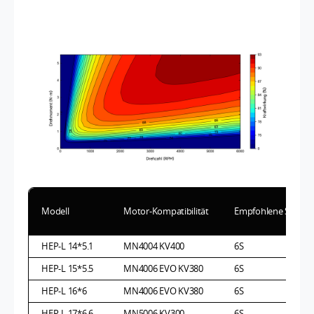
Modell
Motor-Kompatibilität
Empfohlene Spann
HEP-L 14*5.1
MN4004 KV400
6S
HEP-L 15*5.5
MN4006 EVO KV380
6S
HEP-L 16*6
MN4006 EVO KV380
6S
HEP-L 17*6.6
MN5006 KV300
6S