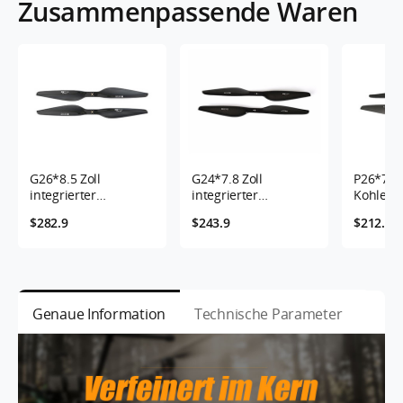
Zusammenpassende Waren
G26*8.5 Zoll
G24*7.8 Zoll
P26*7.8 
integrierter
integrierter
Kohlefas
Kohlefaserpropeller-
Kohlefaserpropeller-
2 Stücke
$282.9
$243.9
$212.9
2 Stücke/Paar
2 Stücke/Paar
Genaue Information
Technische Parameter