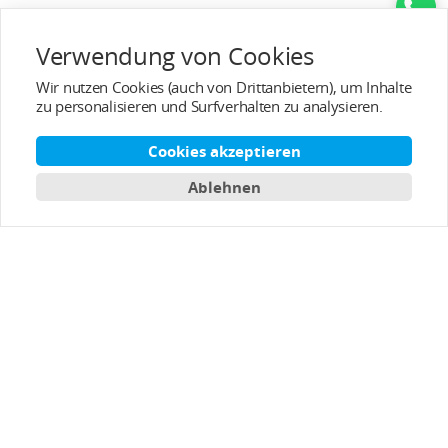
Beliebte Kategorien
Verwendung von Cookies
Wir nutzen Cookies (auch von Drittanbietern), um Inhalte
Service/Unterstützung
zu personalisieren und Surfverhalten zu analysieren.
Kundendienst
Cookies akzeptieren
Ablehnen
Über T-MOTOR
Kontaktinformation
Abonnieren
Deutsch