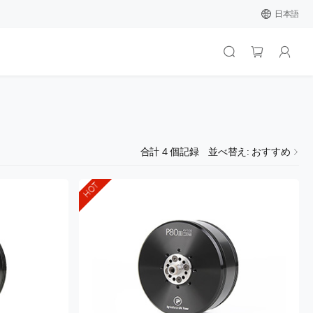
日本語
合計
4
個記録
並べ替え: おすすめ
HOT