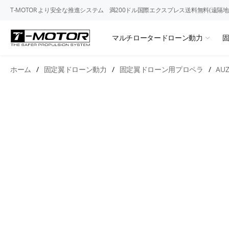
T-MOTOR より安全な推進システム
満200ドル国際エクスプレス送料無料(遠隔地
マルチロータードローン動力
ホーム
/
固定翼ドローン動力
/
固定翼ドローン用プロペラ
/
AU