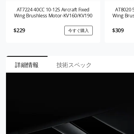
AT7224 40CC 10-12S Aircraft Fixed
AT8020 5
Wing Brushless Motor-KV160/KV190
Wing Bru
$229
$309
詳細情報
技術スペック