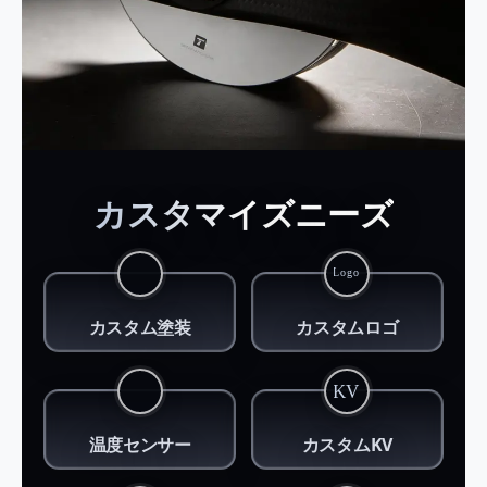
MN1118推奨方案
カスタマイズニーズ
Motor
KV
MN1118
90/108
カスタム塗装
カスタムロゴ
ESC
Propeller
M200A 14S
VZ40
温度センサー
カスタムKV