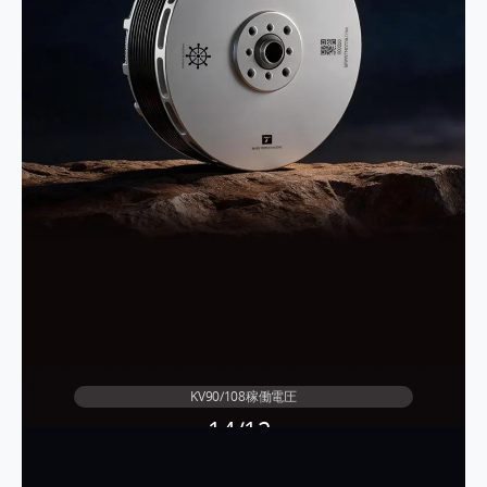
KV90/108稼働電圧
14/12
s
MN1118
単軸最大推力
単軸定格推力