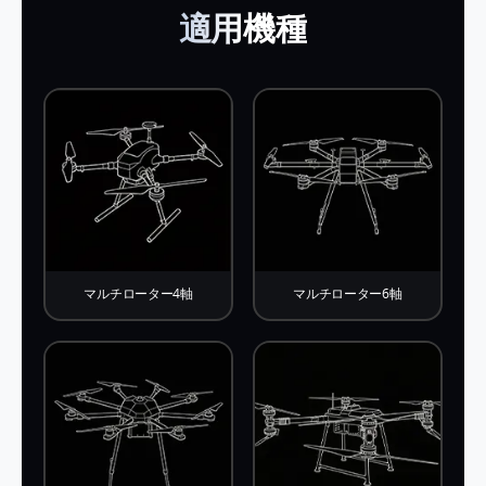
38.0
16~18
適用機種
kg
kg
マルチローター4軸
マルチローター6軸