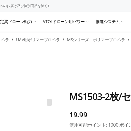
へのお届け及び特別商品を除く).
固定翼ドローン動力
VTOLドローン用パワー
推進システム
ロペラ
/
UAV用ポリマープロペラ
/
MSシリーズ：ポリマープロペラ
/
MS1503-2枚/
19.99
使用可能ポイント:
1000
ポイ