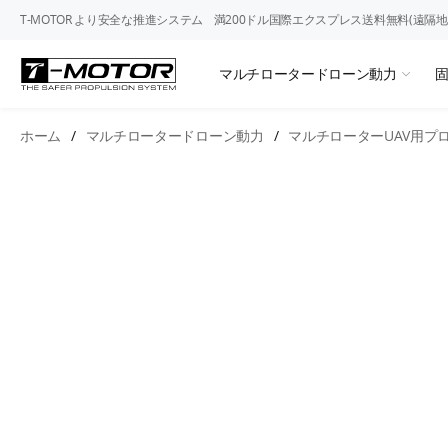
T-MOTOR より安全な推進システム
満200ドル国際エクスプレス送料無料(遠隔地
マルチロータードローン動力
ホーム
/
マルチロータードローン動力
/
マルチローターUAV用プ