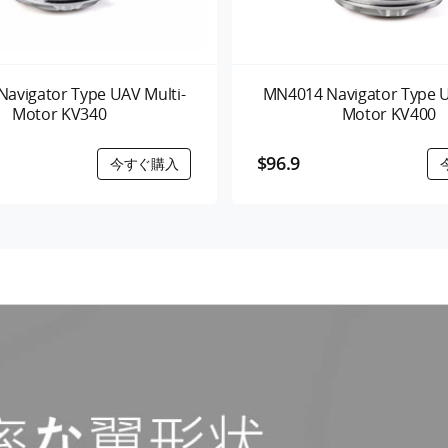
avigator Type UAV Multi-
MN4014 Navigator Type U
Motor KV340
Motor KV400
$96.9