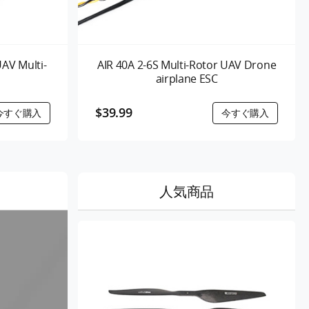
AV Multi-
AIR 40A 2-6S Multi-Rotor UAV Drone
airplane ESC
$39.99
人気商品