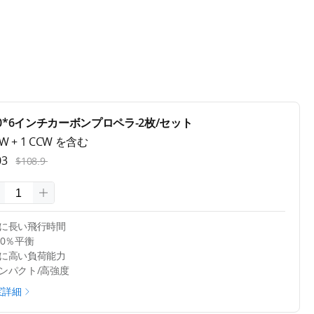
20*6インチカーボンプロペラ-2枚/セット
CW + 1 CCW を含む
03
$108.9
更に長い飛行時間
100％平衡
更に高い負荷能力
コンパクト/高強度
宝詳細