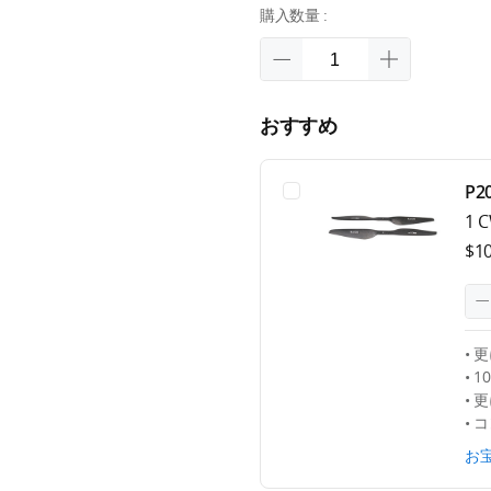
購入数量 :
おすすめ
P
1 
$1
• 
• 
• 
• 
お