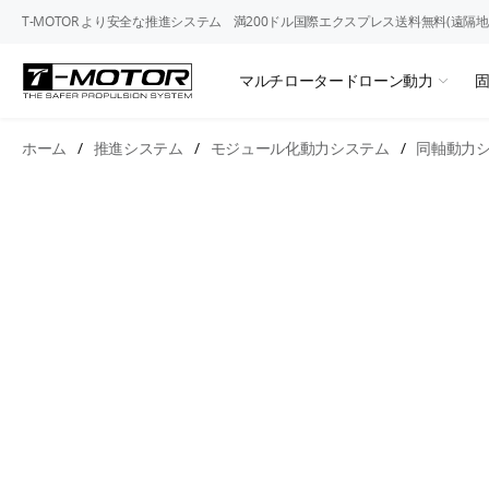
T-MOTOR より安全な推進システム
満200ドル国際エクスプレス送料無料(遠隔地
マルチロータードローン動力
ホーム
/
推進システム
/
モジュール化動力システム
/
同軸動力