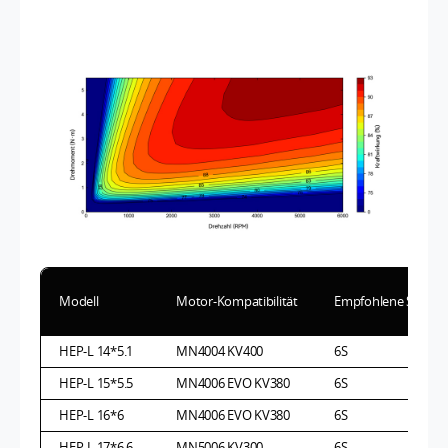
Modell
Motor-Kompatibilität
Empfohlene Spann
HEP-L 14*5.1
MN4004 KV400
6S
HEP-L 15*5.5
MN4006 EVO KV380
6S
HEP-L 16*6
MN4006 EVO KV380
6S
HEP-L 17*6.6
MN5006 KV300
6S